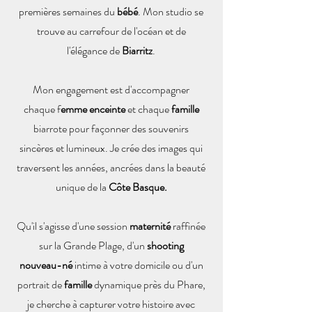
premières semaines du
bébé
. Mon studio se
trouve au carrefour de l'océan et de
l'élégance de
Biarritz
.
Mon engagement est d'accompagner
chaque f
emme enceinte
et chaque
famille
biarrote pour façonner des souvenirs
sincères et lumineux. Je crée des images qui
traversent les années, ancrées dans la beauté
unique de la
Côte Basque.
Qu'il s'agisse d'une session
maternité
raffinée
sur la Grande Plage, d'un
shooting
nouveau-né
intime à votre domicile ou d'un
portrait de
famille
dynamique près du Phare,
je cherche à capturer votre histoire avec