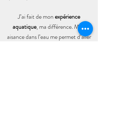
J’ai fait de mon
expérience
aquatique
, ma différence. Mon
aisance dans l’eau me permet d’aller
bien au-delà de certaines limites et
je suis encore loin de les avoir toutes
explorées. Sous l’eau tout est
différent. L’apesanteur oui, mais
aussi les couleurs, les sons, les
vibrations et les énergies.
L’
expérience photo aquatique
est
totalement unique. Elle est aussi
exploratoire et c’est ce que j’aime.