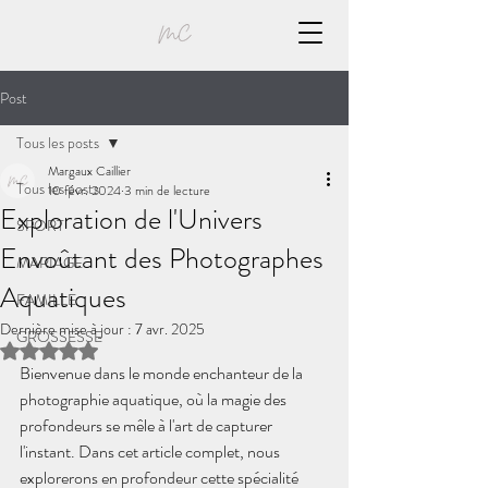
Post
Tous les posts
Margaux Caillier
Tous les posts
10 févr. 2024
3 min de lecture
Exploration de l'Univers
SPORT
Envoûtant des Photographes
MARIAGE
Aquatiques
FAMILLE
Dernière mise à jour :
7 avr. 2025
GROSSESSE
Noté NaN étoiles sur 5.
Bienvenue dans le monde enchanteur de la 
photographie aquatique, où la magie des 
profondeurs se mêle à l'art de capturer 
l'instant. Dans cet article complet, nous 
explorerons en profondeur cette spécialité 