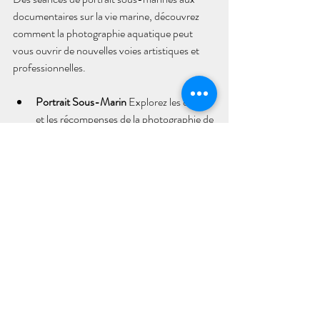
documentaires sur la vie marine, découvrez 
comment la photographie aquatique peut 
vous ouvrir de nouvelles voies artistiques et 
professionnelles.
Portrait Sous-Marin
 Explorez les défis 
et les récompenses de la photographie de 
portrait sous-marine, en apprenant à 
diriger les modèles et à capturer des 
expressions authentiques sous l'eau. 
Créez des portraits uniques et 
mémorables qui capturent la beauté et 
l'émotion du monde sous-marin.
Documentaire Sous-Marin
 Découvrez 
le monde fascinant du documentaire 
sous-marin, en apprenant à raconter des 
histoires captivantes à travers vos 